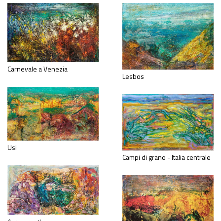
Carnevale a Venezia
Lesbos
Usi
Campi di grano - Italia centrale