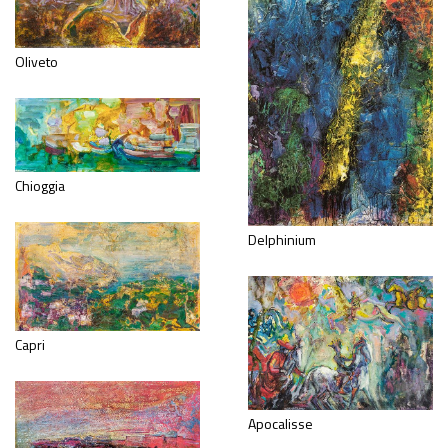
Oliveto
Chioggia
Delphinium
Capri
Apocalisse