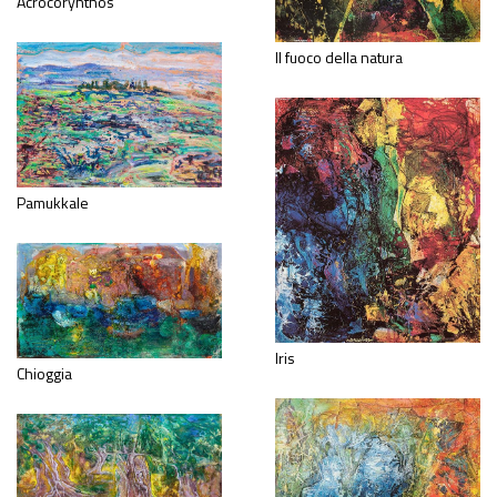
Acrocorynthos
Il fuoco della natura
Pamukkale
Iris
Chioggia